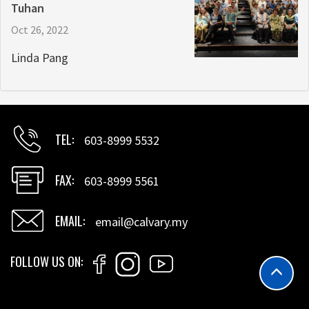
Tuhan
Oct 26, 2022
Linda Pang
TEL
603-8999 5532
FAX
603-8999 5561
EMAIL
email@calvary.my
FOLLOW US ON